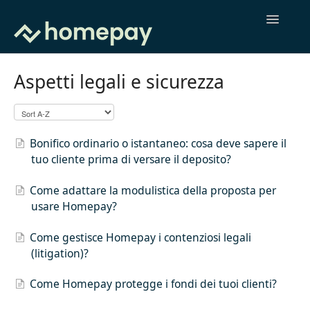
Toggle
Navigatio
Per Agenti Immobiliari
Aspetti legali e sicurezza
Per Acquirenti
Per Venditori
Bonifico ordinario o istantaneo: cosa deve sapere il
tuo cliente prima di versare il deposito?
Per Notai
Come adattare la modulistica della proposta per
usare Homepay?
Come gestisce Homepay i contenziosi legali
(litigation)?
Come Homepay protegge i fondi dei tuoi clienti?